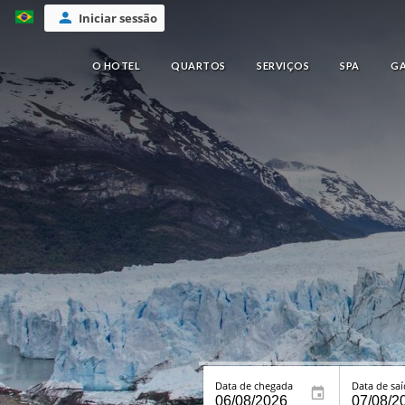
Iniciar sessão
O HOTEL
QUARTOS
SERVIÇOS
SPA
G
Data de chegada
Data de sa