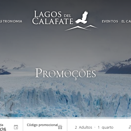
ASTRONOMIA
EVENTOS
EL C
Promoções
ída
Código promocional
2
Adultos
•
1
quarto