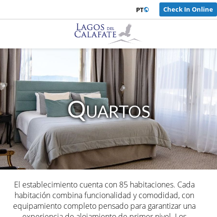
Check In Online
Iniciar sessão
PT
Quartos
El establecimiento cuenta con
85 habitaciones
. Cada
habitación combina
funcionalidad y comodidad
, con
equipamiento completo pensado para garantizar una
experiencia de alojamiento de primer nivel. Los