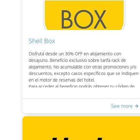
Una vez obtenido el código, podrás acceder el
descuento colocando el mismo en la casilla de "Código
Promocional" del motor de reservas del hotel.
Shell Box
Disfrutá desde un 30% OFF en alojamiento con
desayuno. Beneficio exclusivo sobre tarifa rack de
alojamiento. No acumulable con otras promociones y/o
descuentos, excepto casos específicos que se indiquen
en el motor de reservas del hotel.
Para acceder al beneficio podrás obtener tu código de
descuento visitando la página web del programa SHELL
BOX.
See more
Incluye:
- Desayuno Buffet
- Acceso a Equilibrium Spa & Health: piscina interna
climatizada, sauna seco, ducha escocesa
- WiFi en habitaciones y áreas públicas