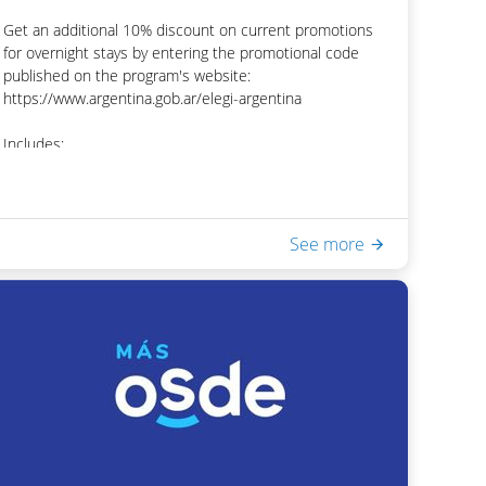
Get an additional 10% discount on current promotions
for overnight stays by entering the promotional code
published on the program's website:
https://www.argentina.gob.ar/elegi-argentina
Includes:
- Buffet breakfast
- Access to Equilibrium Spa & Health: heated indoor
pool, dry sauna, Scottish shower
- WiFi in rooms and public areas
See more
Once you have obtained the code, you can access the
discount by entering it in the "Promotional Code" field of
the hotel's booking engine.