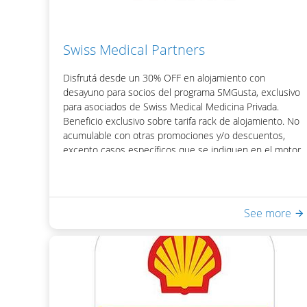
Swiss Medical Partners
Disfrutá desde un 30% OFF en alojamiento con
desayuno para socios del programa SMGusta, exclusivo
para asociados de Swiss Medical Medicina Privada.
Beneficio exclusivo sobre tarifa rack de alojamiento. No
acumulable con otras promociones y/o descuentos,
excepto casos específicos que se indiquen en el motor
de reservas del hotel.
Para acceder al beneficio podrás obtener tu código de
descuento visitando la página web del programa:
https://www.smgusta.com.ar/
See more
Incluye:
- Desayuno Buffet
- Acceso a Equilibrium Spa & Health: piscina interna
climatizada, sauna seco, ducha escocesa
- WiFi en habitaciones y áreas públicas