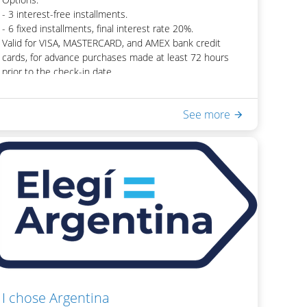
- 3 interest-free installments.
- 6 fixed installments, final interest rate 20%.
Valid for VISA, MASTERCARD, and AMEX bank credit
cards, for advance purchases made at least 72 hours
prior to the check-in date.
Exclusive for Argentine guests and reservations made
directly with the hotel. Not applicable to reservations
See more
made on third-party sites. Only applicable to room rates,
not to extra charges.
Information and Reservations:
+5411 5032 9180 |
reservas@lagosdelcalafate.com
I chose Argentina