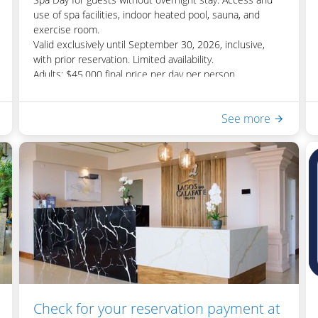
use of spa facilities, indoor heated pool, sauna, and
exercise room.
Valid exclusively until September 30, 2026, inclusive,
with prior reservation. Limited availability.
Adults: $45,000 final price per day per person.
Children under 12 years: $22,500 final price per day per
person.
See more
Information and Reservations:
+5411 5032 9180 |
reservas@lagosdelcalafate.com
Check for your reservation payment at