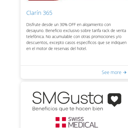
Clarín 365
Disfrute desde un 30% OFF en alojamiento con
desayuno. Beneficio exclusivo sobre tarifa rack de venta
telefónica. No acumulable con otras promociones y/o
descuentos, excepto casos específicos que se indiquen
en el motor de reservas del hotel.
Incluye:
See more
- Desayuno Buffet
- Acceso a Equilibrium Spa & Health: piscina interna
climatizada, sauna seco, ducha escocesa
- WiFi en habitaciones y áreas públicas