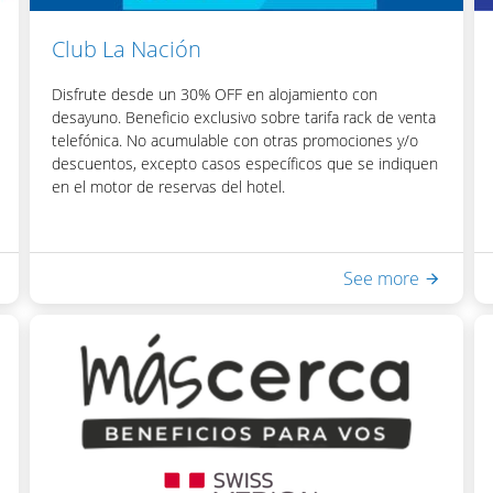
Club La Nación
Disfrute desde un 30% OFF en alojamiento con
desayuno. Beneficio exclusivo sobre tarifa rack de venta
telefónica. No acumulable con otras promociones y/o
descuentos, excepto casos específicos que se indiquen
en el motor de reservas del hotel.
Incluye:
See more
- Desayuno Buffet
- Acceso a Equilibrium Spa & Health: piscina interna
climatizada, sauna seco, ducha escocesa
- WiFi en habitaciones y áreas públicas