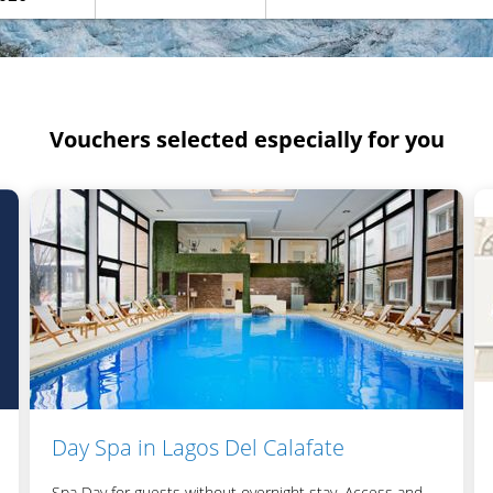
Vouchers selected especially for you
Day Spa in Lagos Del Calafate
Spa Day for guests without overnight stay. Access and