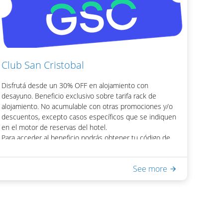
- WiFi en habitaciones y áreas públicas
Una vez obtenido el código, podrás acceder el
descuento colocando el mismo en la casilla de "Código
Promocional" del motor de reservas del hotel.
Club San Cristobal
Disfrutá desde un 30% OFF en alojamiento con
desayuno. Beneficio exclusivo sobre tarifa rack de
alojamiento. No acumulable con otras promociones y/o
descuentos, excepto casos específicos que se indiquen
en el motor de reservas del hotel.
Para acceder al beneficio podrás obtener tu código de
descuento visitando la app o la web de Club San
Cristobal.
See more
Incluye:
- Desayuno Buffet
- Acceso a Equilibrium Spa & Health: piscina interna
climatizada, sauna seco, ducha escocesa
- WiFi en habitaciones y áreas públicas