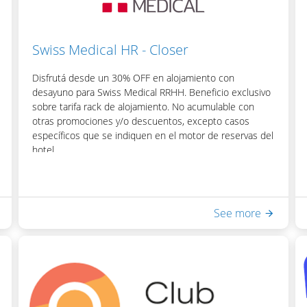
Swiss Medical HR - Closer
Disfrutá desde un 30% OFF en alojamiento con
desayuno para Swiss Medical RRHH. Beneficio exclusivo
sobre tarifa rack de alojamiento. No acumulable con
otras promociones y/o descuentos, excepto casos
específicos que se indiquen en el motor de reservas del
hotel.
Para acceder al beneficio podrás obtener tu código de
descuento visitando la página web e ingresando tu
usuario y contraseña: https://mascerca.com.ar/
See more
Incluye:
- Desayuno Buffet
- Acceso a Equilibrium Spa & Health: piscina interna
climatizada, sauna seco, ducha escocesa
- WiFi en habitaciones y áreas públicas