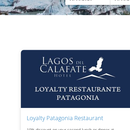
Loyalty Patagonia Restaurant
10% discount on your second lunch or dinner at