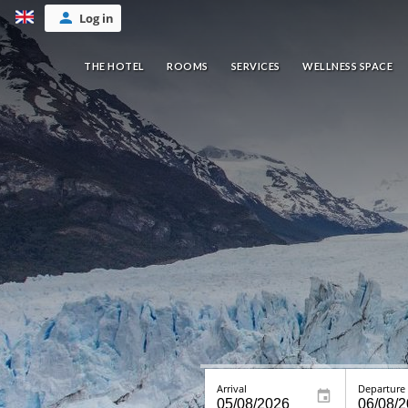
Log in
THE HOTEL
ROOMS
SERVICES
WELLNESS SPACE
Arrival
Departure