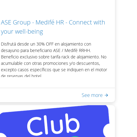
Promocional" del motor de reservas del hotel.
ASE Group - Medifé HR - Connect with
your well-being
Disfrutá desde un 30% OFF en alojamiento con
desayuno para beneficiario ASE / Medifé RRHH.
Beneficio exclusivo sobre tarifa rack de alojamiento. No
acumulable con otras promociones y/o descuentos,
excepto casos específicos que se indiquen en el motor
de reservas del hotel.
Para acceder al beneficio podrás obtener tu código de
descuento visitando la página web e ingresando tu
See more
usuario y contraseña:
https://conectacontubienestar.com.ar/
Incluye:
- Desayuno Buffet
- Acceso a Equilibrium Spa & Health: piscina interna
climatizada, sauna seco, ducha escocesa