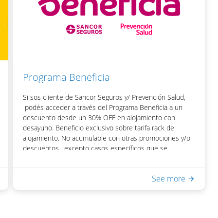
climatizada, sauna seco, ducha escocesa
- WiFi en habitaciones y áreas públicas
Una vez obtenido el código, podrás acceder el
descuento colocando el mismo en la casilla de "Código
Promocional" del motor de reservas del hotel.
Programa Beneficia
Si sos cliente de Sancor Seguros y/ Prevención Salud,
podés acceder a través del Programa Beneficia a un
descuento desde un 30% OFF en alojamiento con
desayuno. Beneficio exclusivo sobre tarifa rack de
alojamiento. No acumulable con otras promociones y/o
descuentos, excepto casos específicos que se
indiquen en el motor de reservas del hotel.
Para acceder al beneficio podrás obtener tu código de
See more
descuento visitando la web del Programa Beneficia.
Incluye:
- Desayuno Buffet