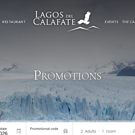
RESTAURANT
EVENTS
THE CA
Promotions
 date
Promotional code
2
Adults
•
1
room