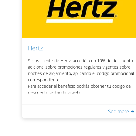
Una vez obtenido el código, podrás acceder el
descuento colocando el mismo en la casilla de "Código
Promocional" del motor de reservas del hotel.
Hertz
Si sos cliente de Hertz, accedé a un 10% de descuento
adicional sobre promociones regulares vigentes sobre
noches de alojamiento, aplicando el código promocional
correspondiente.
Para acceder al beneficio podrás obtener tu código de
descuento visitando la web:
https://beneficiosobreruedas.com/
See more
Incluye:
- Desayuno Buffet
- Acceso a Equilibrium Spa & Health: piscina interna
climatizada, sauna seco, ducha escocesa