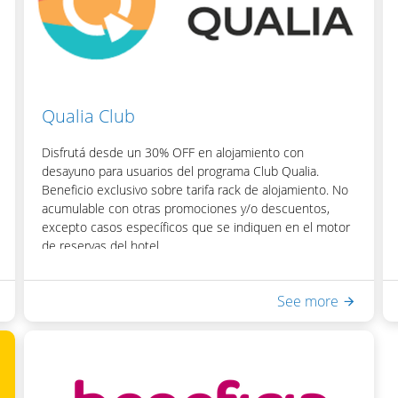
Una vez obtenido el código, podrás acceder el
descuento colocando el mismo en la casilla de "Código
Promocional" del motor de reservas del hotel.
Qualia Club
Disfrutá desde un 30% OFF en alojamiento con
desayuno para usuarios del programa Club Qualia.
Beneficio exclusivo sobre tarifa rack de alojamiento. No
acumulable con otras promociones y/o descuentos,
excepto casos específicos que se indiquen en el motor
de reservas del hotel.
Para acceder al beneficio podrás obtener tu código de
descuento y/o la credencial virtual ingresando con tus
See more
credenciales de acceso a Mi Qualia.
Incluye:
- Desayuno Buffet
- Acceso a Equilibrium Spa & Health: piscina interna