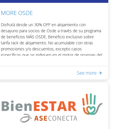
MORE OSDE
Disfrutá desde un 30% OFF en alojamiento con
desayuno para socios de Osde a través de su programa
de beneficios MÁS OSDE. Beneficio exclusivo sobre
tarifa rack de alojamiento. No acumulable con otras
promociones y/o descuentos, excepto casos
específicos que se indiquen en el motor de reservas del
hotel.
Para acceder al beneficio podrás obtener tu código de
See more
descuento visitando la app OSDE.
Incluye:
- Desayuno Buffet
- Acceso a Equilibrium Spa & Health: piscina interna
climatizada, sauna seco, ducha escocesa
- WiFi en habitaciones y áreas públicas
Una vez obtenido el código, podrás acceder el
descuento colocando el mismo en la casilla de "Código