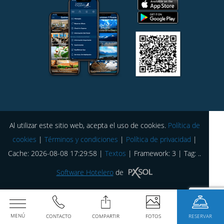
Al utilizar este sitio web, acepta el uso de cookies.
Política de
cookies
|
Términos y condiciones
|
Política de privacidad
|
Cache: 2026-08-08 17:29:58 |
Textos
|
Framework: 3 |
Tag:
..
Software Hotelero
de
MENÚ
CONTACTO
COMPARTIR
FOTOS
RESERVAR