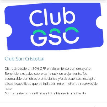
Incluye:
- Desayuno Buffet
- Acceso a Equilibrium Spa & Health: piscina interna climatizada,
sauna seco, ducha escocesa
- WiFi en habitaciones y áreas públicas
Una vez obtenido el código, podrás acceder el descuento
colocando el mismo en la casilla de "Código Promocional" del
motor de reservas del hotel.
Club San Cristobal
Disfrutá desde un 30% OFF en alojamiento con desayuno.
Beneficio exclusivo sobre tarifa rack de alojamiento. No
acumulable con otras promociones y/o descuentos, excepto
casos específicos que se indiquen en el motor de reservas del
hotel.
Para acceder al beneficio podrás obtener tu código de
descuento visitando la app o la web de Club San Cristobal.