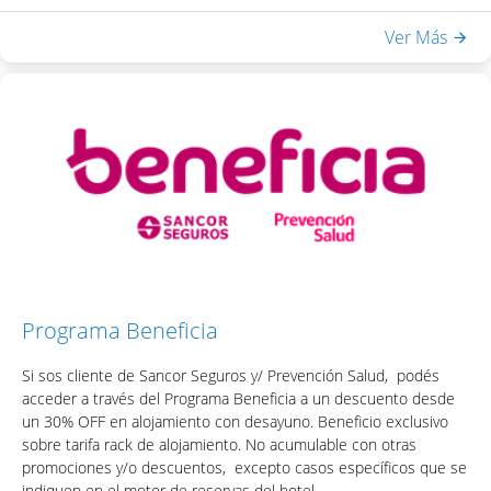
- Desayuno Buffet
Ver Más
- Acceso a Equilibrium Spa & Health: piscina interna climatizada,
sauna seco, ducha escocesa
- WiFi en habitaciones y áreas públicas
Una vez obtenido el código, podrás acceder el descuento
colocando el mismo en la casilla de "Código Promocional" del
motor de reservas del hotel.
Programa Beneficia
Si sos cliente de Sancor Seguros y/ Prevención Salud, podés
acceder a través del Programa Beneficia a un descuento desde
un 30% OFF en alojamiento con desayuno. Beneficio exclusivo
sobre tarifa rack de alojamiento. No acumulable con otras
promociones y/o descuentos, excepto casos específicos que se
indiquen en el motor de reservas del hotel.