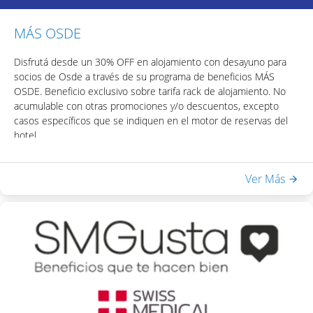
MÁS OSDE
Disfrutá desde un 30% OFF en alojamiento con desayuno para
socios de Osde a través de su programa de beneficios MÁS
OSDE. Beneficio exclusivo sobre tarifa rack de alojamiento. No
acumulable con otras promociones y/o descuentos, excepto
casos específicos que se indiquen en el motor de reservas del
hotel.
Para acceder al beneficio podrás obtener tu código de
descuento visitando la app OSDE.
Ver Más
Incluye:
- Desayuno Buffet
- Acceso a Equilibrium Spa & Health: piscina interna climatizada,
sauna seco, ducha escocesa
- WiFi en habitaciones y áreas públicas
Una vez obtenido el código, podrás acceder el descuento
colocando el mismo en la casilla de "Código Promocional" del
motor de reservas del hotel.