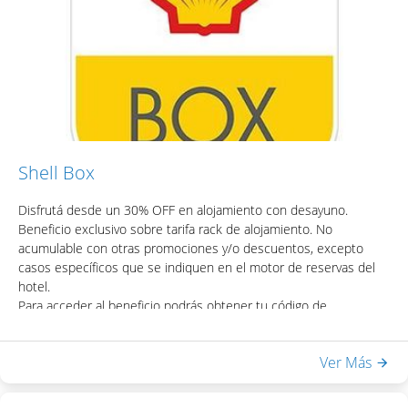
sauna seco, ducha escocesa
- WiFi en habitaciones y áreas públicas
Una vez obtenido el código, podrás acceder el descuento
colocando el mismo en la casilla de "Código Promocional" del
motor de reservas del hotel.
Shell Box
Disfrutá desde un 30% OFF en alojamiento con desayuno.
Beneficio exclusivo sobre tarifa rack de alojamiento. No
acumulable con otras promociones y/o descuentos, excepto
casos específicos que se indiquen en el motor de reservas del
hotel.
Para acceder al beneficio podrás obtener tu código de
descuento visitando la página web del programa SHELL BOX.
Ver Más
Incluye:
- Desayuno Buffet
- Acceso a Equilibrium Spa & Health: piscina interna climatizada,