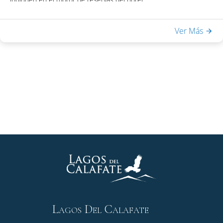
Para acceder al beneficio podrás obtener tu código de
descuento visitando la web del Programa Beneficia.
Ver Más
Incluye:
- Desayuno Buffet
- Acceso a Equilibrium Spa & Health: piscina interna climatizada,
sauna seco, ducha escocesa
- WiFi en habitaciones y áreas públicas
Una vez obtenido el código, podrás acceder el descuento
colocando el mismo en la casilla de "Código Promocional" del
motor de reservas del hotel.
Lagos Del Calafate