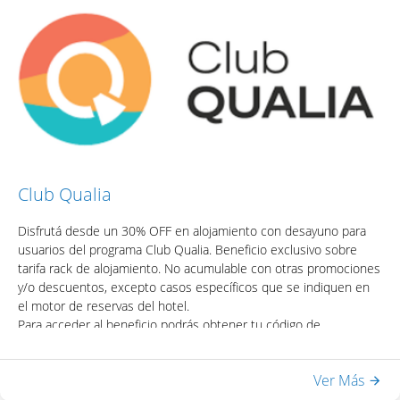
sauna seco, ducha escocesa
- WiFi en habitaciones y áreas públicas
Una vez obtenido el código, podrás acceder el descuento
colocando el mismo en la casilla de "Código Promocional" del
motor de reservas del hotel.
Club Qualia
Disfrutá desde un 30% OFF en alojamiento con desayuno para
usuarios del programa Club Qualia. Beneficio exclusivo sobre
tarifa rack de alojamiento. No acumulable con otras promociones
y/o descuentos, excepto casos específicos que se indiquen en
el motor de reservas del hotel.
Para acceder al beneficio podrás obtener tu código de
descuento y/o la credencial virtual ingresando con tus
credenciales de acceso a Mi Qualia.
Ver Más