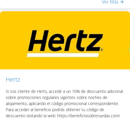
Ver Más
Incluye:
- Desayuno Buffet
- Acceso a Equilibrium Spa & Health: piscina interna climatizada,
sauna seco, ducha escocesa
- WiFi en habitaciones y áreas públicas
Una vez obtenido el código, podrás acceder el descuento
colocando el mismo en la casilla de "Código Promocional" del
motor de reservas del hotel.
Hertz
Si sos cliente de Hertz, accedé a un 10% de descuento adicional
sobre promociones regulares vigentes sobre noches de
alojamiento, aplicando el código promocional correspondiente.
Para acceder al beneficio podrás obtener tu código de
descuento visitando la web: https://beneficiosobreruedas.com/
Incluye: