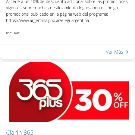
Accedé a un 10% de descuento adicional sobre las promociones
vigentes sobre noches de alojamiento ingresando el código
promocional publicado en la página web del programa:
https://www.argentina.gob.ar/elegi-argentina
Incluye:
- Desayuno Buffet
- Acceso a Equilibrium Spa & Health: piscina interna climatizada,
Ver Más
sauna seco, ducha escocesa
- WiFi en habitaciones y áreas públicas
Una vez obtenido el código, podrás acceder al descuento
colocando el mismo en la casilla de "Código Promocional" del
motor de reservas del hotel.
Clarín 365