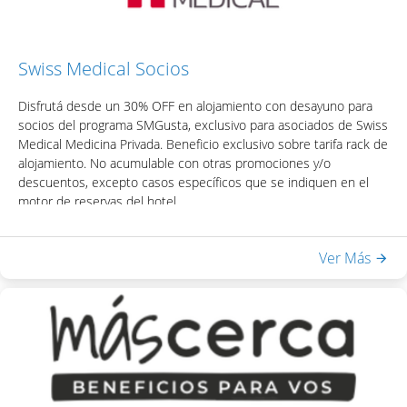
Swiss Medical Socios
Disfrutá desde un 30% OFF en alojamiento con desayuno para
socios del programa SMGusta, exclusivo para asociados de Swiss
Medical Medicina Privada. Beneficio exclusivo sobre tarifa rack de
alojamiento. No acumulable con otras promociones y/o
descuentos, excepto casos específicos que se indiquen en el
motor de reservas del hotel.
Para acceder al beneficio podrás obtener tu código de
descuento visitando la página web del programa:
Ver Más
https://www.smgusta.com.ar/
Incluye:
- Desayuno Buffet
- Acceso a Equilibrium Spa & Health: piscina interna climatizada,
sauna seco, ducha escocesa
- WiFi en habitaciones y áreas públicas