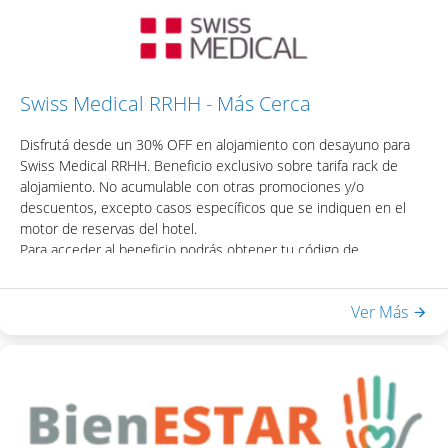
Una vez obtenido el código, podrás acceder el descuento
colocando el mismo en la casilla de "Código Promocional" del
motor de reservas del hotel.
Swiss Medical RRHH - Más Cerca
Disfrutá desde un 30% OFF en alojamiento con desayuno para
Swiss Medical RRHH. Beneficio exclusivo sobre tarifa rack de
alojamiento. No acumulable con otras promociones y/o
descuentos, excepto casos específicos que se indiquen en el
motor de reservas del hotel.
Para acceder al beneficio podrás obtener tu código de
descuento visitando la página web e ingresando tu usuario y
contraseña: https://mascerca.com.ar/
Ver Más
Incluye:
- Desayuno Buffet
- Acceso a Equilibrium Spa & Health: piscina interna climatizada,
sauna seco, ducha escocesa
- WiFi en habitaciones y áreas públicas