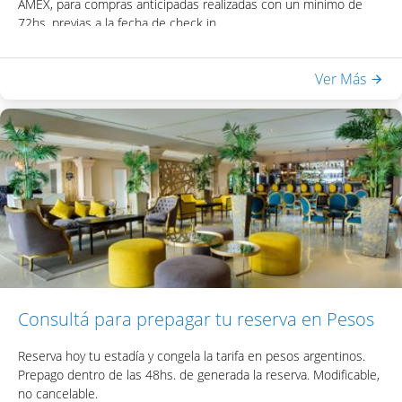
AMEX, para compras anticipadas realizadas con un mínimo de
72hs. previas a la fecha de check in.
Exclusivo para huéspedes argentinos y reservas realizadas de
forma directa con el hotel. No aplica sobre reservas realizadas en
Ver Más
sitios de terceros. Sólo aplicable a tarifas de alojamiento, no
aplica sobre gastos extras.
Informes y Reservas:
+ 5411 5032 9180 |
reservas@lagosdelcalafate.com
Consultá para prepagar tu reserva en Pesos
Reserva hoy tu estadía y congela la tarifa en pesos argentinos.
Prepago dentro de las 48hs. de generada la reserva. Modificable,
no cancelable.