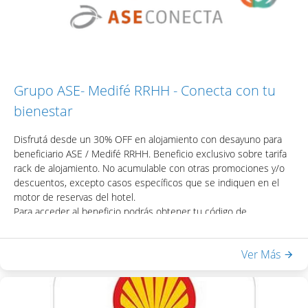
Una vez obtenido el código, podrás acceder el descuento
colocando el mismo en la casilla de "Código Promocional" del
motor de reservas del hotel.
Grupo ASE- Medifé RRHH - Conecta con tu
bienestar
Disfrutá desde un 30% OFF en alojamiento con desayuno para
beneficiario ASE / Medifé RRHH. Beneficio exclusivo sobre tarifa
rack de alojamiento. No acumulable con otras promociones y/o
descuentos, excepto casos específicos que se indiquen en el
motor de reservas del hotel.
Para acceder al beneficio podrás obtener tu código de
descuento visitando la página web e ingresando tu usuario y
contraseña: https://conectacontubienestar.com.ar/
Ver Más
Incluye:
- Desayuno Buffet
- Acceso a Equilibrium Spa & Health: piscina interna climatizada,