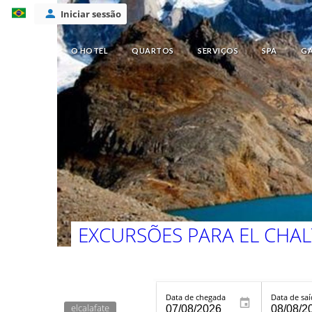
Iniciar sessão
O HOTEL
QUARTOS
SERVIÇOS
SPA
G
EXCURSÕES PARA EL CHA
Data de chegada
Data de sa
elcalafate