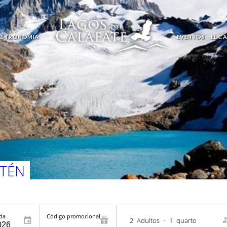
ASTRONOMIA
EVENTOS
EL C
LTÉN
ída
Código promocional
2
Adultos
•
1
quarto