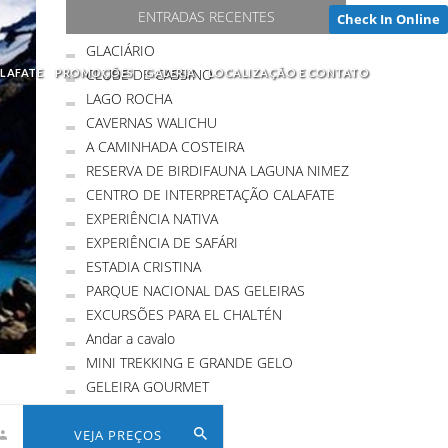
ENTRADAS RECENTES
Check In Online
GLACIÁRIO
CLUBE DE CASSINO
ALAFATE
PROMOÇÕES
GALERIA
LOCALIZAÇÃO E CONTATO
LAGO ROCHA
CAVERNAS WALICHU
A CAMINHADA COSTEIRA
RESERVA DE BIRDIFAUNA LAGUNA NIMEZ
CENTRO DE INTERPRETAÇÃO CALAFATE
EXPERIÊNCIA NATIVA
EXPERIÊNCIA DE SAFÁRI
ESTADIA CRISTINA
PARQUE NACIONAL DAS GELEIRAS
EXCURSÕES PARA EL CHALTÉN
Andar a cavalo
MINI TREKKING E GRANDE GELO
GELEIRA GOURMET
VEJA PREÇOS